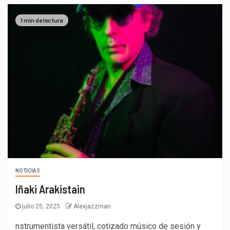
1 min de lectura
NOTICIAS
Iñaki Arakistain
julio 25, 2025
Alexjazzman
nstrumentista versátil, cotizado músico de sesión y