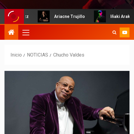
mos de Jazz
Ariacne Trujillo
Iñaki Arakista
Inicio
NOTICIAS
Chucho Valdes