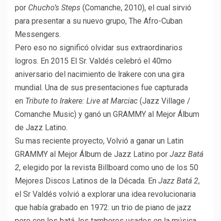
por
Chucho’s Steps
(Comanche, 2010), el cual sirvió
para presentar a su nuevo grupo, The Afro-Cuban
Messengers.
Pero eso no significó olvidar sus extraordinarios
logros. En 2015 El Sr. Valdés celebró el 40mo
aniversario del nacimiento de lrakere con una gira
mundial. Una de sus presentaciones fue capturada
en
Tribute to Irakere: Live at Marciac
(Jazz Village /
Comanche Music) y ganó un GRAMMY al Mejor Álbum
de Jazz Latino.
Su mas reciente proyecto, Volvió a ganar un Latin
GRAMMY al Mejor Álbum de Jazz Latino por
Jazz Batá
2
, elegido por la revista Billboard como uno de los 50
Mejores Discos Latinos de la Década. En
Jazz Batá 2
,
el Sr Valdés volvió a explorar una idea revolucionaria
que había grabado en 1972: un trio de piano de jazz
pero con los batá, los tambores usados en la música