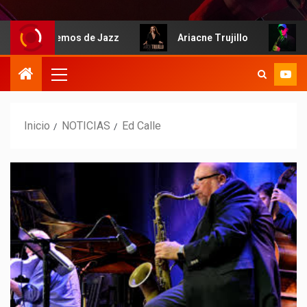
Hablemos de Jazz
Ariacne Trujillo
I
Inicio
NOTICIAS
Ed Calle