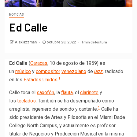
NOTICIAS
Ed Calle
1 min de lectura
Alexjazzman
octubre 28, 2022
Ed Calle
(
Caracas
, 10 de agosto de 1959) es
un
músico
y
compositor
venezolano
de
jazz
, radicado
1
en los
Estados Unidos
.
Calle toca el
saxofón
, la
flauta
, el
clarinete
y
los
teclados
. También se ha desempeñado como
1
arreglista, ingeniero de sonido y cantante.
​ Calle ha
sido presidente de Artes y Filosofía en el Miami Dade
College North Campus, y actualmente es profesor
titular de Negocios y Producción Musical en la misma