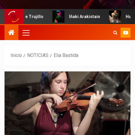
Ariacne Trujillo
Iñaki Arakistain
Humbe
Inicio
NOTICIAS
Elia Bastida