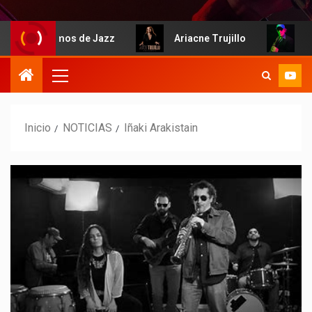
Hablemos de Jazz
Ariacne Trujillo
Iña
Inicio
NOTICIAS
Iñaki Arakistain