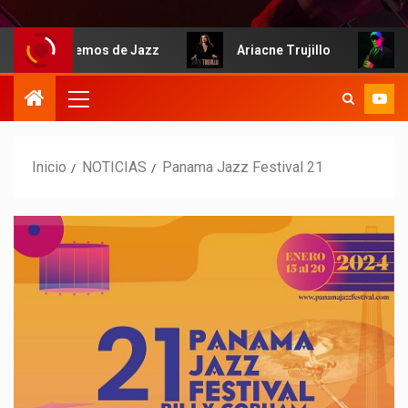
Hablemos de Jazz
Ariacne Trujillo
I
Inicio
NOTICIAS
Panama Jazz Festival 21