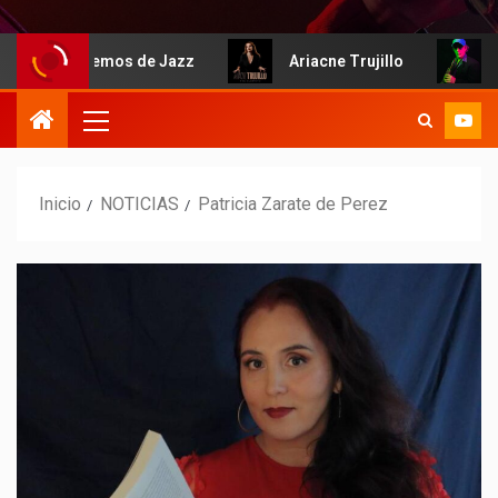
Hablemos de Jazz
Ariacne Trujillo
I
Inicio
NOTICIAS
Patricia Zarate de Perez