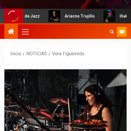
ablemos de Jazz
Ariacne Trujillo
Iñaki Ara
Inicio
NOTICIAS
Vera Figueiredo