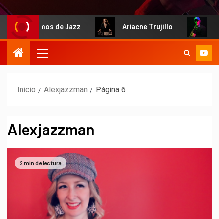
Hablemos de Jazz
Ariacne Trujillo
Iñaki
Inicio
Alexjazzman
Página 6
Alexjazzman
2 min de lectura